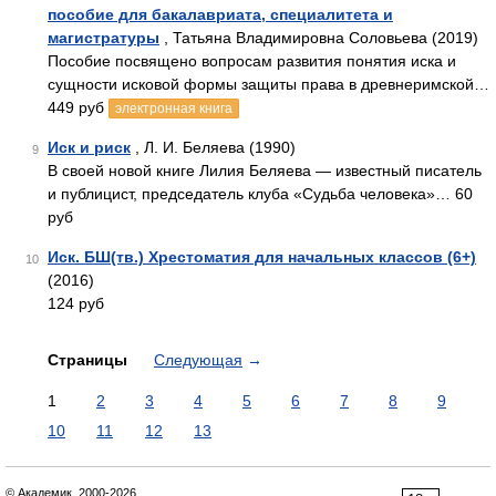
пособие для бакалавриата, специалитета и
магистратуры
, Татьяна Владимировна Соловьева (2019)
Пособие посвящено вопросам развития понятия иска и
сущности исковой формы защиты права в древнеримской…
449 руб
электронная книга
Иск и риск
, Л. И. Беляева (1990)
9
В своей новой книге Лилия Беляева — известный писатель
и публицист, председатель клуба «Судьба человека»… 60
руб
Иск. БШ(тв.) Хрестоматия для начальных классов (6+)
10
(2016)
124 руб
Страницы
Следующая
→
1
2
3
4
5
6
7
8
9
10
11
12
13
© Академик, 2000-2026