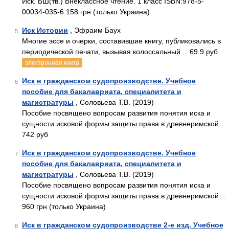
Иск. БШ(тв.) Внеклассное чтение. 1 класс ISBN:978-5-
00034-035-6 158 грн (только Украина)
Иск Истории
, Эфраим Баух
5
Многие эссе и очерки, составившие книгу, публиковались в
периодической печати, вызывая колоссальный… 69.9 руб
электронная книга
Иск в гражданском судопроизводстве. Учебное
6
пособие для бакалавриата, специалитета и
магистратуры
, Соловьева Т.В. (2019)
Пособие посвящено вопросам развития понятия иска и
сущности исковой формы защиты права в древнеримской…
742 руб
Иск в гражданском судопроизводстве. Учебное
7
пособие для бакалавриата, специалитета и
магистратуры
, Соловьева Т.В. (2019)
Пособие посвящено вопросам развития понятия иска и
сущности исковой формы защиты права в древнеримской…
960 грн (только Украина)
Иск в гражданском судопроизводстве 2-е изд. Учебное
8